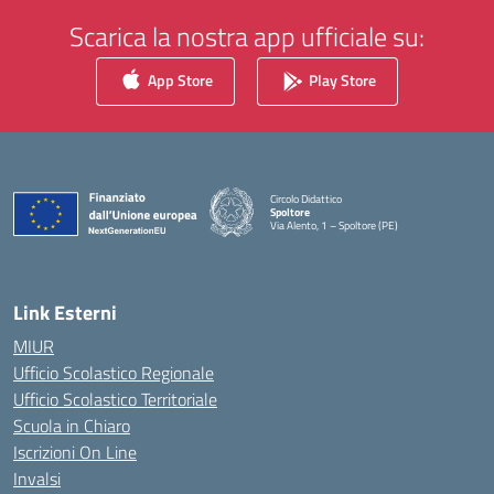
Scarica la nostra app ufficiale su:
App Store
Play Store
Circolo Didattico
Spoltore
Via Alento, 1 – Spoltore (PE)
— Visita la pagina iniziale della scuola
Link Esterni
MIUR
Ufficio Scolastico Regionale
Ufficio Scolastico Territoriale
Scuola in Chiaro
Iscrizioni On Line
Invalsi