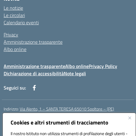
Le notizie
Le circolari
Calendario eventi
Privacy
Amministrazione trasparente
Albo online
Amministrazione trasparente
Albo online
Privacy Policy
Dichiarazione di accessibilità
Note legali
Seguici su:
Indirizzo:
Via Alento, 1 – SANTA TERESA 65010 Spoltore – (PE)
Centralino:
085 4961121
Email:
peee052003@istruzione.it
Posta elettronica certificata (PEC):
Cookies e altri strumenti di tracciamento
peee052003@pec.istruzione.it
Codice fiscale: 80006490686
Il nostro Istituto non utilizza strumenti di profilazione degli utenti -