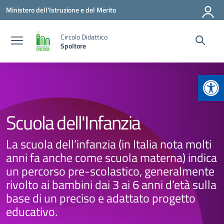
Vai ai contenuti
Vai al menu di navigazione
Vai al footer
Ministero dell'Istruzione e del Merito
Circolo Didattico
Spoltore
Apr
Scuola dell'Infanzia
La scuola dell’infanzia (in Italia nota molti
anni fa anche come scuola materna) indica
un percorso pre-scolastico, generalmente
rivolto ai bambini dai 3 ai 6 anni d’età sulla
base di un preciso e adattato progetto
educativo.