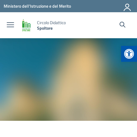
Vai ai contenuti
Vai al menu di navigazione
Vai al footer
Ministero dell'Istruzione e del Merito
Circolo Didattico
Spoltore
Apr