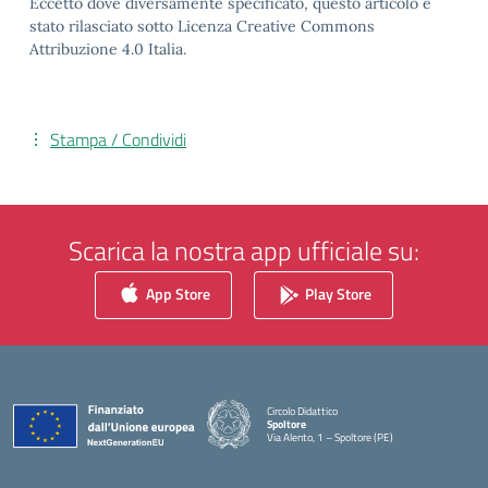
Eccetto dove diversamente specificato, questo articolo è
stato rilasciato sotto Licenza Creative Commons
Attribuzione 4.0 Italia.
Stampa / Condividi
Scarica la nostra app ufficiale su:
App Store
Play Store
Circolo Didattico
Spoltore
Via Alento, 1 – Spoltore (PE)
— Visita la pagina iniziale della scuola