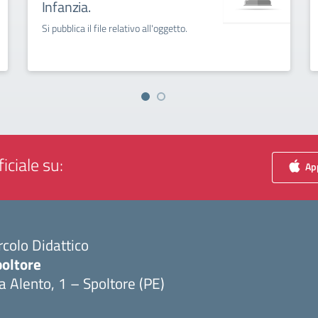
Infanzia.
Si pubblica il file relativo all'oggetto.
iciale su:
App
rcolo Didattico
poltore
a Alento, 1 – Spoltore (PE)
Visita la pagina iniziale della scuola