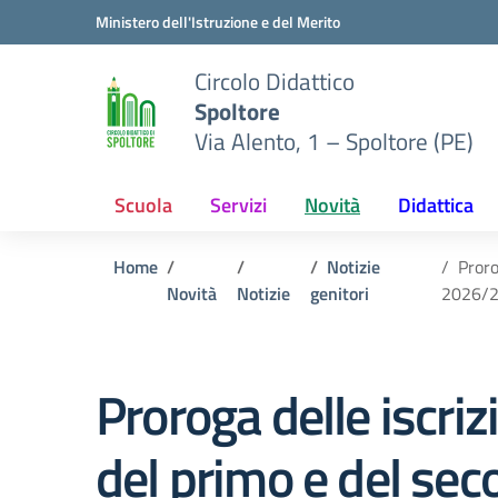
Vai ai contenuti
Vai al menu di navigazione
Vai al footer
Ministero dell'Istruzione e del Merito
Circolo Didattico
Spoltore
Via Alento, 1 – Spoltore (PE)
Scuola
Servizi
Novità
Didattica
Home
Notizie
Proro
Novità
Notizie
genitori
2026/
Proroga delle iscrizi
del primo e del seco