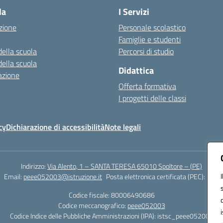
la
I Servizi
zione
Personale scolastico
Famiglie e studenti
della scuola
Percorsi di studio
della scuola
Didattica
azione
Offerta formativa
I progetti delle classi
cy
Dichiarazione di accessibilità
Note legali
Indirizzo:
Via Alento, 1 – SANTA TERESA 65010 Spoltore – (PE)
Email:
peee052003@istruzione.it
Posta elettronica certificata (PEC):
peee0
Codice fiscale: 80006490686
Codice meccanografico:
peee052003
Codice Indice delle Pubbliche Amministrazioni (IPA): istsc_peee052003