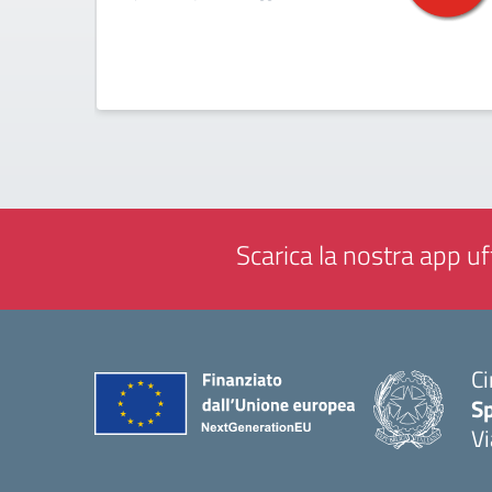
Scarica la nostra app uff
Ci
S
Vi
— 