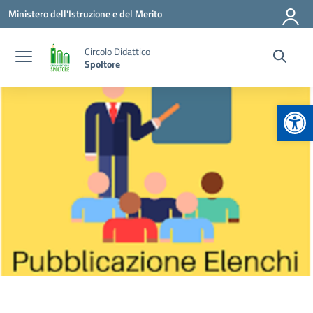
Vai ai contenuti
Vai al menu di navigazione
Vai al footer
Ministero dell'Istruzione e del Merito
Circolo Didattico
Spoltore
Apr