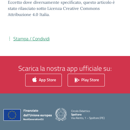
Eccetto dove diversamente specificato, questo articolo è
stato rilasciato sotto Licenza Creative Commons
Attribuzione 4.0 Italia.
Stampa / Condividi
Scarica la nostra app ufficiale su:
App Store
Play Store
Circolo Didattico
Spoltore
Via Alento, 1 – Spoltore (PE)
— Visita la pagina iniziale della scuola