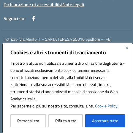
Dichiarazione di accessibilità
Note legali
Seguici su:
Indirizzo:
Via Alento, 1 – SANTA TERESA 65010 Spoltore – (PE)
Centralino:
085 4961121
Email:
peee052003@istruzione.it
Posta elettronica certificata (PEC):
Cookies e altri strumenti di tracciamento
peee052003@pec.istruzione.it
Codice fiscale: 80006490686
Il nostro Istituto non utilizza strumenti di profilazione degli utenti -
Codice meccanografico:
peee052003
sono utilizzati esclusivamente cookies tecnici necessari al
Codice Indice delle Pubbliche Amministrazioni (IPA): istsc_peee052003
corretto funzionamento del sito, alla fruibilità dei servizi
Codice unico di fatturazione (CUF): UF01MF
istituzionali e alla sua accessibilità – sono utilizzati, inoltre,
strumenti statistici anonimizzati messi a disposizione da Web
Analytics Italia.
Hosting & Powered by 3D Solution S.r.l.
Per saperne di più sul nostro sito, consulta la ns.
Cookie Policy.
Concept & Design by Designers Italia
Personalizza
Rifiuta tutto
Accettare tutto