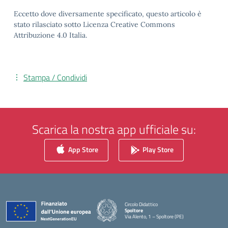
Eccetto dove diversamente specificato, questo articolo è
stato rilasciato sotto Licenza Creative Commons
Attribuzione 4.0 Italia.
Stampa / Condividi
Scarica la nostra app ufficiale su:
App Store
Play Store
Circolo Didattico
Spoltore
Via Alento, 1 – Spoltore (PE)
— Visita la pagina iniziale della scuola