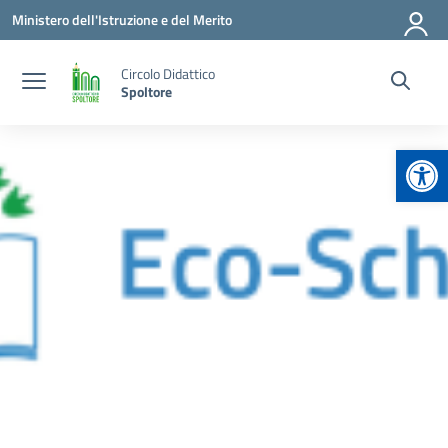
Vai ai contenuti
Vai al menu di navigazione
Vai al footer
Ministero dell'Istruzione e del Merito
Circolo Didattico
Spoltore
Apr