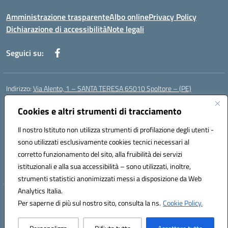
Amministrazione trasparente
Albo online
Privacy Policy
Dichiarazione di accessibilità
Note legali
Seguici su:
Indirizzo:
Via Alento, 1 – SANTA TERESA 65010 Spoltore – (PE)
Centralino:
085 4961121
Email:
peee052003@istruzione.it
Posta elettronica certificata (PEC):
Cookies e altri strumenti di tracciamento
peee052003@pec.istruzione.it
Codice fiscale: 80006490686
Il nostro Istituto non utilizza strumenti di profilazione degli utenti -
Codice meccanografico:
peee052003
sono utilizzati esclusivamente cookies tecnici necessari al
Codice Indice delle Pubbliche Amministrazioni (IPA): istsc_peee052003
corretto funzionamento del sito, alla fruibilità dei servizi
Codice unico di fatturazione (CUF): UF01MF
istituzionali e alla sua accessibilità – sono utilizzati, inoltre,
strumenti statistici anonimizzati messi a disposizione da Web
Analytics Italia.
Hosting & Powered by 3D Solution S.r.l.
Per saperne di più sul nostro sito, consulta la ns.
Cookie Policy.
Concept & Design by Designers Italia