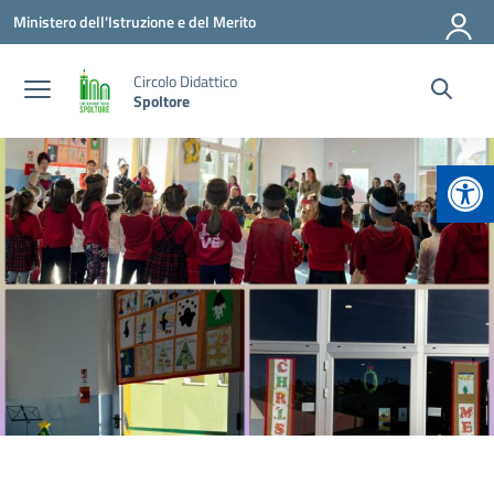
Vai ai contenuti
Vai al menu di navigazione
Vai al footer
Ministero dell'Istruzione e del Merito
Circolo Didattico
Spoltore
Apr