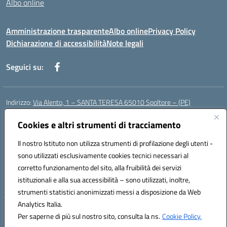
Albo online
Amministrazione trasparente
Albo online
Privacy Policy
Dichiarazione di accessibilità
Note legali
Seguici su:
Indirizzo:
Via Alento, 1 – SANTA TERESA 65010 Spoltore – (PE)
Centralino:
085 4961121
Email:
peee052003@istruzione.it
Posta elettronica certificata (PEC):
Cookies e altri strumenti di tracciamento
peee052003@pec.istruzione.it
Codice fiscale: 80006490686
Il nostro Istituto non utilizza strumenti di profilazione degli utenti -
Codice meccanografico:
peee052003
sono utilizzati esclusivamente cookies tecnici necessari al
Codice Indice delle Pubbliche Amministrazioni (IPA): istsc_peee052003
corretto funzionamento del sito, alla fruibilità dei servizi
Codice unico di fatturazione (CUF): UF01MF
istituzionali e alla sua accessibilità – sono utilizzati, inoltre,
strumenti statistici anonimizzati messi a disposizione da Web
Analytics Italia.
Hosting & Powered by 3D Solution S.r.l.
Per saperne di più sul nostro sito, consulta la ns.
Cookie Policy.
Concept & Design by Designers Italia