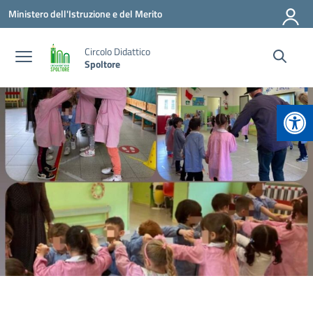
Vai ai contenuti
Vai al menu di navigazione
Vai al footer
Ministero dell'Istruzione e del Merito
Circolo Didattico
Spoltore
Apr