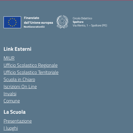
Circolo Didattico
Spoltore
Via Alento, 1 – Spoltore (PE)
— Visita la pagina iniziale della scuola
Link Esterni
MIUR
Ufficio Scolastico Regionale
Ufficio Scolastico Territoriale
Scuola in Chiaro
Iscrizioni On Line
Invalsi
Comune
La Scuola
Presentazione
I luoghi