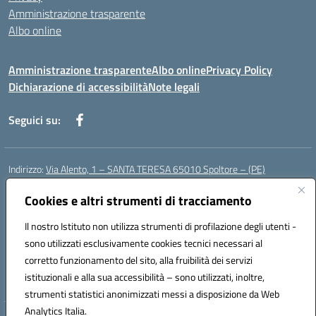
Amministrazione trasparente
Albo online
Amministrazione trasparente
Albo online
Privacy Policy
Dichiarazione di accessibilità
Note legali
Seguici su:
Indirizzo:
Via Alento, 1 – SANTA TERESA 65010 Spoltore – (PE)
Centralino:
085 4961121
Email:
peee052003@istruzione.it
Posta elettronica certificata (PEC):
Cookies e altri strumenti di tracciamento
peee052003@pec.istruzione.it
Codice fiscale: 80006490686
Il nostro Istituto non utilizza strumenti di profilazione degli utenti -
Codice meccanografico:
peee052003
sono utilizzati esclusivamente cookies tecnici necessari al
Codice Indice delle Pubbliche Amministrazioni (IPA): istsc_peee052003
corretto funzionamento del sito, alla fruibilità dei servizi
Codice unico di fatturazione (CUF): UF01MF
istituzionali e alla sua accessibilità – sono utilizzati, inoltre,
strumenti statistici anonimizzati messi a disposizione da Web
Analytics Italia.