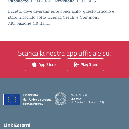
Pubblicato:
12.04.2024
-
Revisione:
11.03.2025
Eccetto dove diversamente specificato, questo articolo è
stato rilasciato sotto Licenza Creative Commons
Attribuzione 4.0 Italia.
Scarica la nostra app ufficiale su:
App Store
Play Store
Circolo Didattico
Spoltore
Via Alento, 1 – Spoltore (PE)
— Visita la pagina iniziale della scuola
Link Esterni