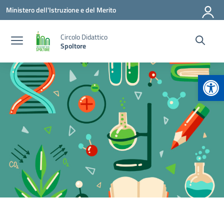
Vai ai contenuti
Vai al menu di navigazione
Vai al footer
Ministero dell'Istruzione e del Merito
Circolo Didattico
Spoltore
Apr