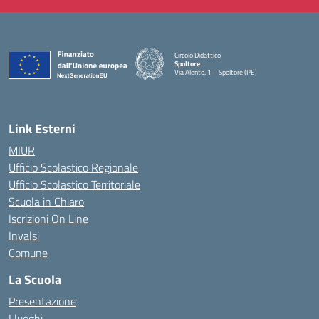
Circolo Didattico
Spoltore
Via Alento, 1 – Spoltore (PE)
— Visita la pagina iniziale della scuola
Link Esterni
MIUR
Ufficio Scolastico Regionale
Ufficio Scolastico Territoriale
Scuola in Chiaro
Iscrizioni On Line
Invalsi
Comune
La Scuola
Presentazione
I luoghi