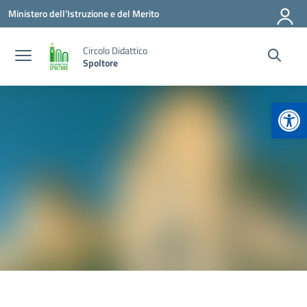
Vai ai contenuti
Vai al menu di navigazione
Vai al footer
Ministero dell'Istruzione e del Merito
Circolo Didattico
Spoltore
Apr