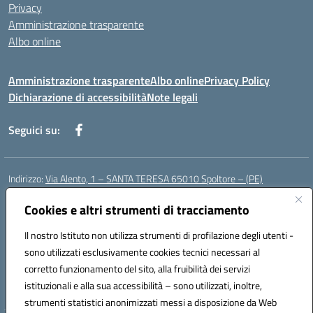
Privacy
Amministrazione trasparente
Albo online
Amministrazione trasparente
Albo online
Privacy Policy
Dichiarazione di accessibilità
Note legali
Seguici su:
Indirizzo:
Via Alento, 1 – SANTA TERESA 65010 Spoltore – (PE)
Centralino:
085 4961121
Email:
peee052003@istruzione.it
Posta elettronica certificata (PEC):
Cookies e altri strumenti di tracciamento
peee052003@pec.istruzione.it
Codice fiscale: 80006490686
Il nostro Istituto non utilizza strumenti di profilazione degli utenti -
Codice meccanografico:
peee052003
sono utilizzati esclusivamente cookies tecnici necessari al
Codice Indice delle Pubbliche Amministrazioni (IPA): istsc_peee052003
corretto funzionamento del sito, alla fruibilità dei servizi
Codice unico di fatturazione (CUF): UF01MF
istituzionali e alla sua accessibilità – sono utilizzati, inoltre,
strumenti statistici anonimizzati messi a disposizione da Web