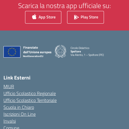
Scarica la nostra app ufficiale su:
App Store
Play Store
Circolo Didattico
Spoltore
Via Alento, 1 – Spoltore (PE)
— Visita la pagina iniziale della scuola
Link Esterni
MIUR
Ufficio Scolastico Regionale
Ufficio Scolastico Territoriale
Scuola in Chiaro
Iscrizioni On Line
Invalsi
Comune