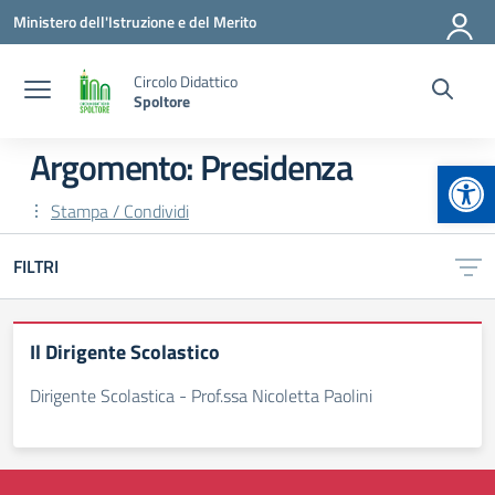
Vai ai contenuti
Vai al menu di navigazione
Vai al footer
Ministero dell'Istruzione e del Merito
Circolo Didattico
Spoltore
Argomento: Presidenza
Apr
Stampa / Condividi
FILTRI
Il Dirigente Scolastico
Dirigente Scolastica - Prof.ssa Nicoletta Paolini