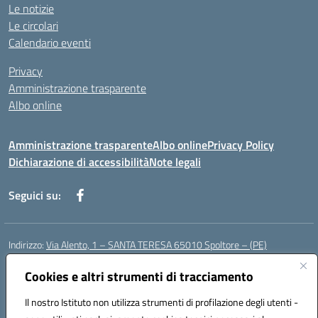
Le notizie
Le circolari
Calendario eventi
Privacy
Amministrazione trasparente
Albo online
Amministrazione trasparente
Albo online
Privacy Policy
Dichiarazione di accessibilità
Note legali
Seguici su:
Indirizzo:
Via Alento, 1 – SANTA TERESA 65010 Spoltore – (PE)
Centralino:
085 4961121
Email:
peee052003@istruzione.it
Posta elettronica certificata (PEC):
Cookies e altri strumenti di tracciamento
peee052003@pec.istruzione.it
Codice fiscale: 80006490686
Il nostro Istituto non utilizza strumenti di profilazione degli utenti -
Codice meccanografico:
peee052003