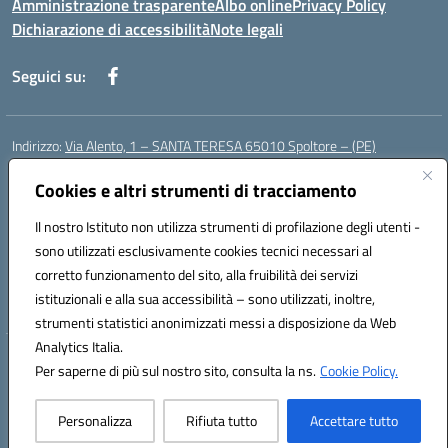
Amministrazione trasparente
Albo online
Privacy Policy
Dichiarazione di accessibilità
Note legali
Seguici su:
Indirizzo:
Via Alento, 1 – SANTA TERESA 65010 Spoltore – (PE)
Centralino:
085 4961121
Email:
peee052003@istruzione.it
Posta elettronica certificata (PEC):
Cookies e altri strumenti di tracciamento
peee052003@pec.istruzione.it
Codice fiscale: 80006490686
Il nostro Istituto non utilizza strumenti di profilazione degli utenti -
Codice meccanografico:
peee052003
sono utilizzati esclusivamente cookies tecnici necessari al
Codice Indice delle Pubbliche Amministrazioni (IPA): istsc_peee052003
corretto funzionamento del sito, alla fruibilità dei servizi
Codice unico di fatturazione (CUF): UF01MF
istituzionali e alla sua accessibilità – sono utilizzati, inoltre,
strumenti statistici anonimizzati messi a disposizione da Web
Analytics Italia.
Hosting & Powered by 3D Solution S.r.l.
Per saperne di più sul nostro sito, consulta la ns.
Cookie Policy.
Concept & Design by Designers Italia
Personalizza
Rifiuta tutto
Accettare tutto