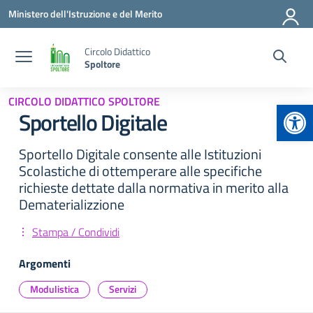
Vai ai contenuti
Vai al menu di navigazione
Vai al footer
Ministero dell'Istruzione e del Merito
Circolo Didattico
Spoltore
CIRCOLO DIDATTICO SPOLTORE
Apr
Sportello Digitale
Sportello Digitale consente alle Istituzioni
Scolastiche di ottemperare alle specifiche
richieste dettate dalla normativa in merito alla
Dematerializzione
Stampa / Condividi
Argomenti
Modulistica
Servizi