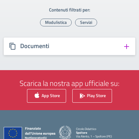
Contenuti filtrati per:
Modulistica
Servizi
Documenti
Scarica la nostra app ufficiale su:
App Store
Play Store
Circolo Didattico
Spoltore
Via Alento, 1 – Spoltore (PE)