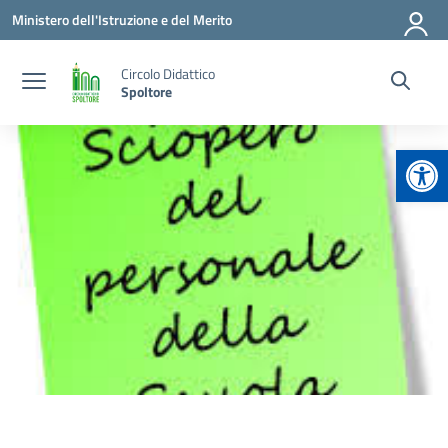
Vai ai contenuti
Vai al menu di navigazione
Vai al footer
Ministero dell'Istruzione e del Merito
Circolo Didattico
Spoltore
Apr