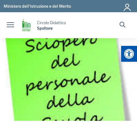
Vai ai contenuti
Vai al menu di navigazione
Vai al footer
Ministero dell'Istruzione e del Merito
Circolo Didattico
Spoltore
Apr