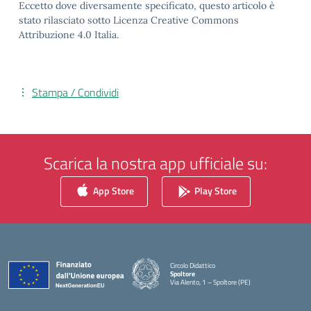
Eccetto dove diversamente specificato, questo articolo è
stato rilasciato sotto Licenza Creative Commons
Attribuzione 4.0 Italia.
Stampa / Condividi
Scarica la nostra app ufficiale su:
App Store
Play Store
Circolo Didattico
Spoltore
Via Alento, 1 – Spoltore (PE)
— Visita la pagina iniziale della scuola