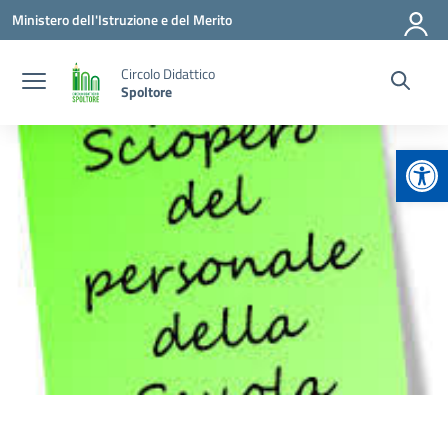
Vai ai contenuti
Vai al menu di navigazione
Vai al footer
Ministero dell'Istruzione e del Merito
Circolo Didattico
Spoltore
Apr