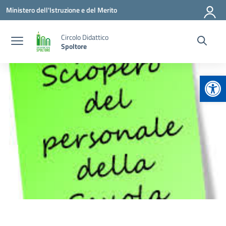
Vai ai contenuti
Vai al menu di navigazione
Vai al footer
Ministero dell'Istruzione e del Merito
Circolo Didattico
Spoltore
Apr