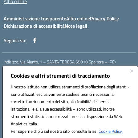
Albo online
Amministrazione trasparente
Albo online
Privacy Policy
Dichiarazione di accessibilità
Note legali
Seguici su:
Indirizzo:
Via Alento, 1 – SANTA TERESA 65010 Spoltore – (PE)
Centralino:
085 4961121
Email:
peee052003@istruzione.it
Posta elettronica certificata (PEC):
Cookies e altri strumenti di tracciamento
peee052003@pec.istruzione.it
Codice fiscale: 80006490686
Il nostro Istituto non utilizza strumenti di profilazione degli utenti -
Codice meccanografico:
peee052003
sono utilizzati esclusivamente cookies tecnici necessari al
Codice Indice delle Pubbliche Amministrazioni (IPA): istsc_peee052003
corretto funzionamento del sito, alla fruibilità dei servizi
Codice unico di fatturazione (CUF): UF01MF
istituzionali e alla sua accessibilità – sono utilizzati, inoltre,
strumenti statistici anonimizzati messi a disposizione da Web
Analytics Italia.
Hosting & Powered by 3D Solution S.r.l.
Per saperne di più sul nostro sito, consulta la ns.
Cookie Policy.
Concept & Design by Designers Italia