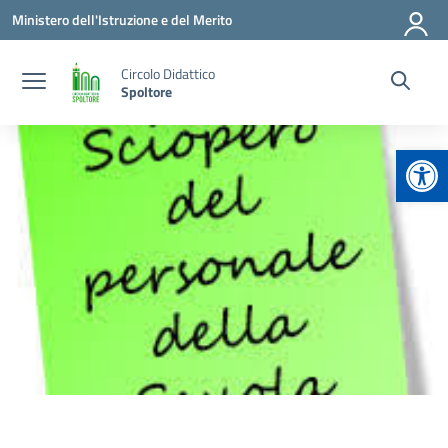
Vai ai contenuti
Vai al menu di navigazione
Vai al footer
Ministero dell'Istruzione e del Merito
Circolo Didattico
Spoltore
Apr