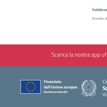
Pubblicat
Eccetto d
Scarica la nostra app uff
Ci
S
Vi
— 