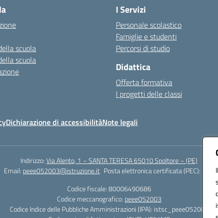
la
I Servizi
zione
Personale scolastico
Famiglie e studenti
della scuola
Percorsi di studio
della scuola
Didattica
azione
Offerta formativa
I progetti delle classi
cy
Dichiarazione di accessibilità
Note legali
Indirizzo:
Via Alento, 1 – SANTA TERESA 65010 Spoltore – (PE)
Email:
peee052003@istruzione.it
Posta elettronica certificata (PEC):
peee0
Codice fiscale: 80006490686
Codice meccanografico:
peee052003
Codice Indice delle Pubbliche Amministrazioni (IPA): istsc_peee052003