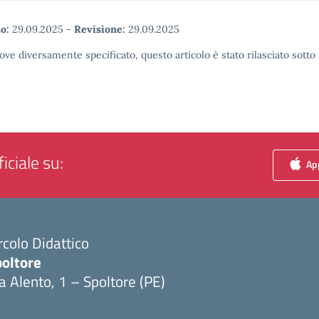
o:
29.09.2025
-
Revisione:
29.09.2025
ove diversamente specificato, questo articolo è stato rilasciato sott
iciale su:
App
rcolo Didattico
poltore
a Alento, 1 – Spoltore (PE)
Visita la pagina iniziale della scuola