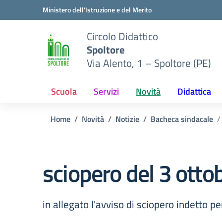
Vai ai contenuti
Vai al menu di navigazione
Vai al footer
Ministero dell'Istruzione e del Merito
Circolo Didattico
Spoltore
Via Alento, 1 – Spoltore (PE)
Scuola
Servizi
Novità
Didattica
Home
Novità
Notizie
Bacheca sindacale
sciopero del 3 otto
in allegato l'avviso di sciopero indetto pe