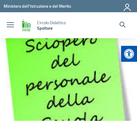
Vai ai contenuti
Vai al menu di navigazione
Vai al footer
Ministero dell'Istruzione e del Merito
Circolo Didattico
Spoltore
Apr