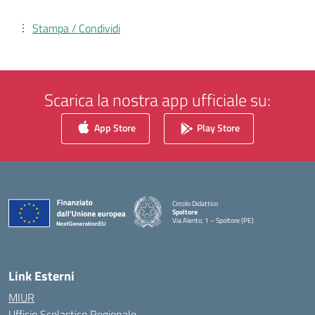
Stampa / Condividi
Scarica la nostra app ufficiale su:
App Store
Play Store
Circolo Didattico
Spoltore
Via Alento, 1 – Spoltore (PE)
— Visita la pagina iniziale della scuola
Link Esterni
MIUR
Ufficio Scolastico Regionale