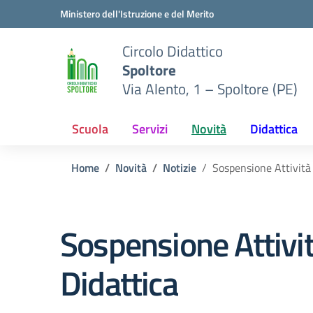
Vai ai contenuti
Vai al menu di navigazione
Vai al footer
Ministero dell'Istruzione e del Merito
Circolo Didattico
Spoltore
Via Alento, 1 – Spoltore (PE)
Scuola
Servizi
Novità
Didattica
Home
Novità
Notizie
Sospensione Attività
Sospensione Attivi
Didattica