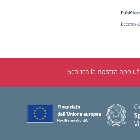
Pubblicat
Eccetto d
Scarica la nostra app uff
Ci
S
Vi
— 