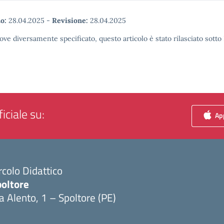
o:
28.04.2025
-
Revisione:
28.04.2025
ove diversamente specificato, questo articolo è stato rilasciato sott
iciale su:
App
rcolo Didattico
poltore
a Alento, 1 – Spoltore (PE)
Visita la pagina iniziale della scuola