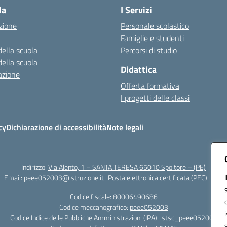
la
I Servizi
zione
Personale scolastico
Famiglie e studenti
della scuola
Percorsi di studio
della scuola
Didattica
azione
Offerta formativa
I progetti delle classi
cy
Dichiarazione di accessibilità
Note legali
Indirizzo:
Via Alento, 1 – SANTA TERESA 65010 Spoltore – (PE)
Email:
peee052003@istruzione.it
Posta elettronica certificata (PEC):
peee0
Codice fiscale: 80006490686
Codice meccanografico:
peee052003
Codice Indice delle Pubbliche Amministrazioni (IPA): istsc_peee052003