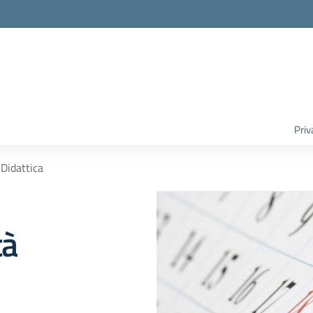
Priv
 Didattica
tà