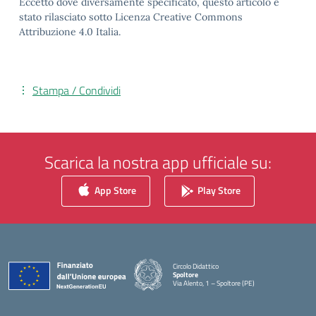
Eccetto dove diversamente specificato, questo articolo è
stato rilasciato sotto Licenza Creative Commons
Attribuzione 4.0 Italia.
Stampa / Condividi
Scarica la nostra app ufficiale su:
App Store
Play Store
Circolo Didattico
Spoltore
Via Alento, 1 – Spoltore (PE)
— Visita la pagina iniziale della scuola