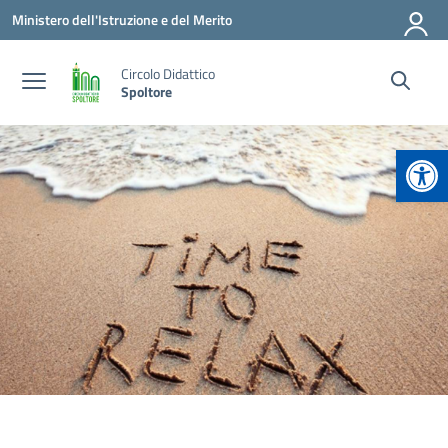
Vai ai contenuti
Vai al menu di navigazione
Vai al footer
Ministero dell'Istruzione e del Merito
Circolo Didattico
Spoltore
Apr