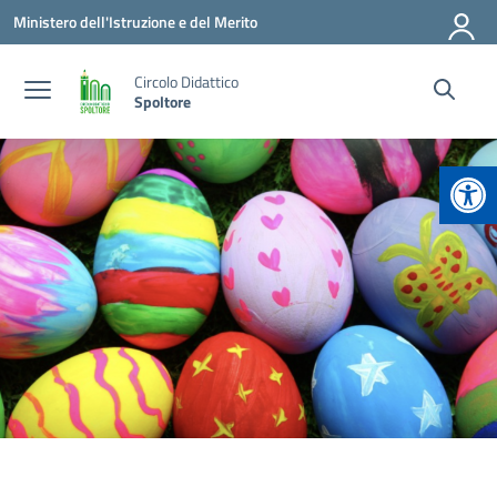
Vai ai contenuti
Vai al menu di navigazione
Vai al footer
Ministero dell'Istruzione e del Merito
Circolo Didattico
Spoltore
Apr