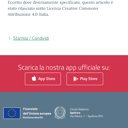
Eccetto dove diversamente specificato, questo articolo è
stato rilasciato sotto Licenza Creative Commons
Attribuzione 4.0 Italia.
Stampa / Condividi
Scarica la nostra app ufficiale su:
App Store
Play Store
Circolo Didattico
Spoltore
Via Alento, 1 – Spoltore (PE)
— Visita la pagina iniziale della scuola