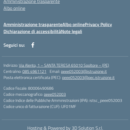
Amministrazione trasparente
Albo online
Amministrazione trasparente
Albo online
Privacy Policy
Dichiarazione di accessibilità
Note legali
Seguici su:
Indirizzo:
Via Alento, 1 – SANTA TERESA 65010 Spoltore – (PE)
Centralino:
085 4961121
Email:
peee052003@istruzione.it
Posta elettronica certificata (PEC):
peee052003@pec.istruzione.it
Codice fiscale: 80006490686
Codice meccanografico:
peee052003
Codice Indice delle Pubbliche Amministrazioni (IPA): istsc_peee052003
Codice unico di fatturazione (CUF): UF01MF
Hosting & Powered by 3D Solution S.r.l.