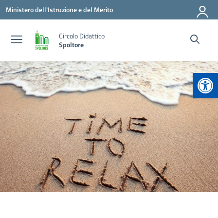
Vai ai contenuti
Vai al menu di navigazione
Vai al footer
Ministero dell'Istruzione e del Merito
Circolo Didattico
Spoltore
Apr