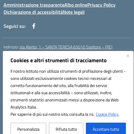
Amministrazione trasparente
Albo online
Privacy Policy
Dichiarazione di accessibilità
Note legali
Seguici su:
Indirizzo:
Via Alento, 1 – SANTA TERESA 65010 Spoltore – (PE)
Centralino:
085 4961121
Email:
peee052003@istruzione.it
Posta elettronica certificata (PEC):
Cookies e altri strumenti di tracciamento
peee052003@pec.istruzione.it
Codice fiscale: 80006490686
Il nostro Istituto non utilizza strumenti di profilazione degli utenti -
Codice meccanografico:
peee052003
sono utilizzati esclusivamente cookies tecnici necessari al
Codice Indice delle Pubbliche Amministrazioni (IPA): istsc_peee052003
corretto funzionamento del sito, alla fruibilità dei servizi
Codice unico di fatturazione (CUF): UF01MF
istituzionali e alla sua accessibilità – sono utilizzati, inoltre,
strumenti statistici anonimizzati messi a disposizione da Web
Analytics Italia.
Hosting & Powered by 3D Solution S.r.l.
Per saperne di più sul nostro sito, consulta la ns.
Cookie Policy.
Concept & Design by Designers Italia
Personalizza
Rifiuta tutto
Accettare tutto