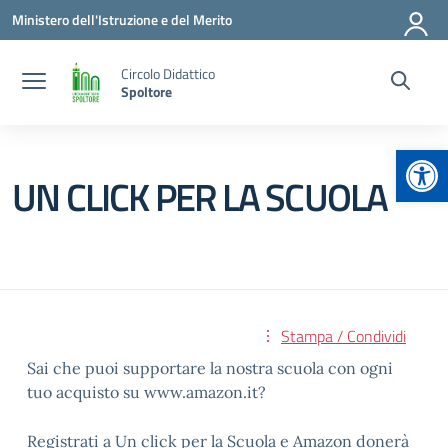
Vai ai contenuti
Vai al menu di navigazione
Vai al footer
Ministero dell'Istruzione e del Merito
Circolo Didattico
Spoltore
Apr
UN CLICK PER LA SCUOLA
Stampa / Condividi
Sai che puoi supportare la nostra scuola con ogni
tuo acquisto su www.amazon.it?
Registrati a Un click per la Scuola e Amazon donerà