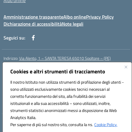
Albo online
Amministrazione trasparente
Albo online
Privacy Policy
Dichiarazione di accessibilità
Note legali
Seguici su:
Indirizzo:
Via Alento, 1 – SANTA TERESA 65010 Spoltore – (PE)
Centralino:
085 4961121
Email:
peee052003@istruzione.it
Posta elettronica certificata (PEC):
Cookies e altri strumenti di tracciamento
peee052003@pec.istruzione.it
Codice fiscale: 80006490686
Il nostro Istituto non utilizza strumenti di profilazione degli utenti -
Codice meccanografico:
peee052003
sono utilizzati esclusivamente cookies tecnici necessari al
Codice Indice delle Pubbliche Amministrazioni (IPA): istsc_peee052003
corretto funzionamento del sito, alla fruibilità dei servizi
Codice unico di fatturazione (CUF): UF01MF
istituzionali e alla sua accessibilità – sono utilizzati, inoltre,
strumenti statistici anonimizzati messi a disposizione da Web
Analytics Italia.
Hosting & Powered by 3D Solution S.r.l.
Per saperne di più sul nostro sito, consulta la ns.
Cookie Policy.
Concept & Design by Designers Italia