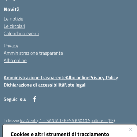
Novità
Le notizie
Le circolari
Calendario eventi
Privacy
Amministrazione trasparente
Albo online
Amministrazione trasparente
Albo online
Privacy Policy
Dichiarazione di accessibilità
Note legali
Seguici su:
Indirizzo:
Via Alento, 1 – SANTA TERESA 65010 Spoltore – (PE)
Centralino:
085 4961121
Email:
peee052003@istruzione.it
Posta elettronica certificata (PEC):
Cookies e altri strumenti di tracciamento
peee052003@pec.istruzione.it