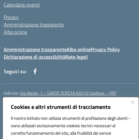
Calendario eventi
Privacy
Amministrazione trasparente
Albo online
Amministrazione trasparente
Albo online
Privacy Policy
Dichiarazione di accessibilità
Note legali
Seguici su:
Indirizzo:
Via Alento, 1 – SANTA TERESA 65010 Spoltore – (PE)
Centralino:
085 4961121
Email:
peee052003@istruzione.it
Posta elettronica certificata (PEC):
Cookies e altri strumenti di tracciamento
peee052003@pec.istruzione.it
Codice fiscale: 80006490686
Il nostro Istituto non utilizza strumenti di profilazione degli utenti -
Codice meccanografico:
peee052003
sono utilizzati esclusivamente cookies tecnici necessari al
Codice Indice delle Pubbliche Amministrazioni (IPA): istsc_peee052003
corretto funzionamento del sito, alla fruibilità dei servizi
Codice unico di fatturazione (CUF): UF01MF