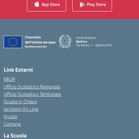
App Store
Play Store
Circolo Didattico
Spoltore
Via Alento, 1 – Spoltore (PE)
— Visita la pagina iniziale della scuola
Link Esterni
MIUR
Ufficio Scolastico Regionale
Ufficio Scolastico Territoriale
Scuola in Chiaro
Iscrizioni On Line
Invalsi
Comune
La Scuola