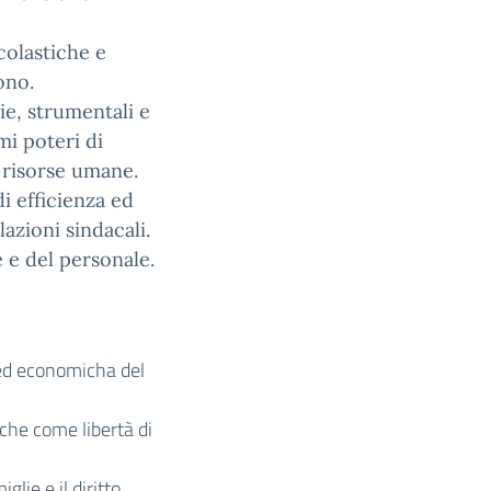
scolastiche e
ono.
ie, strumentali e
mi poteri di
 risorse umane.
di efficienza ed
lazioni sindacali.
 e del personale.
e ed economicha del
nche come libertà di
glie e il diritto