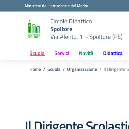
Vai ai contenuti
Vai al menu di navigazione
Vai al footer
Ministero dell'Istruzione e del Merito
Circolo Didattico
Spoltore
Via Alento, 1 – Spoltore (PE)
Scuola
Servizi
Novità
Didattica
Home
Scuola
Organizzazione
Il Dirigente 
Il Dirigente Scolast