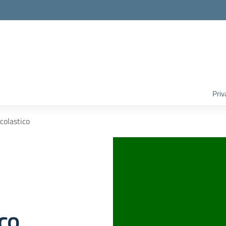
Priv
Scolastico
ico