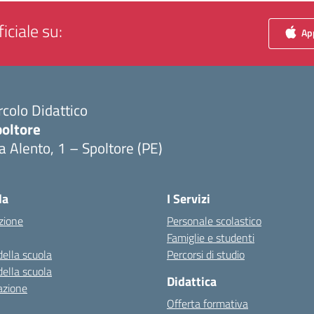
iciale su:
App
rcolo Didattico
poltore
a Alento, 1 – Spoltore (PE)
Visita la pagina iniziale della scuola
la
I Servizi
zione
Personale scolastico
Famiglie e studenti
della scuola
Percorsi di studio
della scuola
Didattica
azione
Offerta formativa