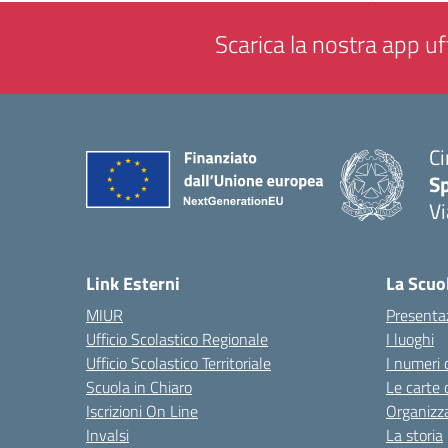
Scarica la nostra app uff
Ci
S
Vi
— 
Link Esterni
La Scuo
MIUR
Presenta
Ufficio Scolastico Regionale
I luoghi
Ufficio Scolastico Territoriale
I numeri 
Scuola in Chiaro
Le carte 
Iscrizioni On Line
Organizz
Invalsi
La storia