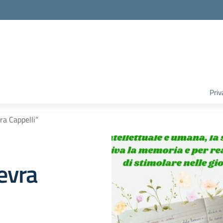
Priv
a Cappelli”
evra