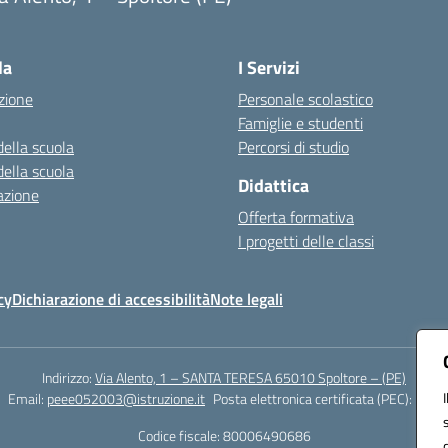
Visita la pagina iniziale della scuola
la
I Servizi
zione
Personale scolastico
Famiglie e studenti
della scuola
Percorsi di studio
della scuola
Didattica
azione
Offerta formativa
I progetti delle classi
cy
Dichiarazione di accessibilità
Note legali
Indirizzo:
Via Alento, 1 – SANTA TERESA 65010 Spoltore – (PE)
Email:
peee052003@istruzione.it
Posta elettronica certificata (PEC):
peee0
Codice fiscale: 80006490686