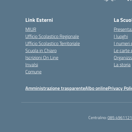
— 
Link Esterni
La Scuo
MIUR
Presenta
Ufficio Scolastico Regionale
I luoghi
Ufficio Scolastico Territoriale
I numeri 
Scuola in Chiaro
Le carte 
Iscrizioni On Line
Organizz
Invalsi
La storia
Comune
Amministrazione trasparente
Albo online
Privacy Poli
Centralino:
085 4961121