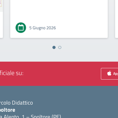
5 Giugno 2026
iciale su:
App
rcolo Didattico
poltore
a Alento, 1 – Spoltore (PE)