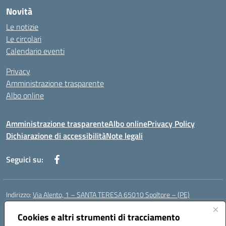
Novità
Le notizie
Le circolari
Calendario eventi
Privacy
Amministrazione trasparente
Albo online
Amministrazione trasparente
Albo online
Privacy Policy
Dichiarazione di accessibilità
Note legali
Seguici su:
Indirizzo:
Via Alento, 1 – SANTA TERESA 65010 Spoltore – (PE)
Centralino:
085 4961121
Email:
peee052003@istruzione.it
Cookies e altri strumenti di tracciamento
Posta elettronica certificata (PEC):
peee052003@pec.istruzione.it