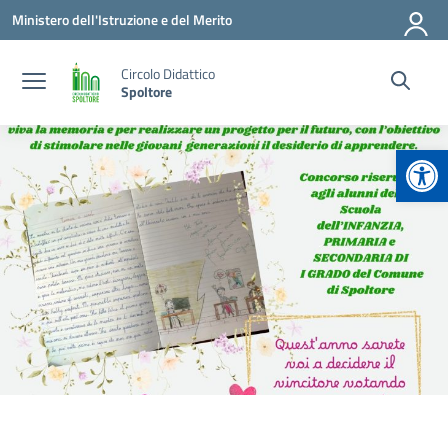
Vai ai contenuti
Vai al menu di navigazione
Vai al footer
Ministero dell'Istruzione e del Merito
Circolo Didattico
Spoltore
Apr