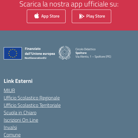
Scarica la nostra app ufficiale su:
App Store
Play Store
Circolo Didattico
Spoltore
Via Alento, 1 – Spoltore (PE)
— Visita la pagina iniziale della scuola
Link Esterni
MIUR
Ufficio Scolastico Regionale
Ufficio Scolastico Territoriale
Scuola in Chiaro
Iscrizioni On Line
Invalsi
Comune