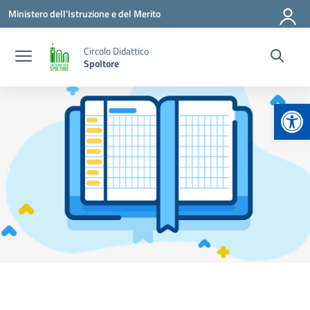
Vai ai contenuti
Vai al menu di navigazione
Vai al footer
Ministero dell'Istruzione e del Merito
Circolo Didattico
Spoltore
Apr