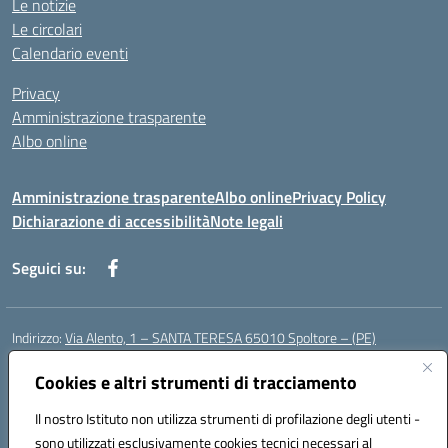
Le notizie
Le circolari
Calendario eventi
Privacy
Amministrazione trasparente
Albo online
Amministrazione trasparente
Albo online
Privacy Policy
Dichiarazione di accessibilità
Note legali
Seguici su:
Indirizzo:
Via Alento, 1 – SANTA TERESA 65010 Spoltore – (PE)
Centralino:
085 4961121
Email:
peee052003@istruzione.it
Posta elettronica certificata (PEC):
Cookies e altri strumenti di tracciamento
peee052003@pec.istruzione.it
Codice fiscale: 80006490686
Il nostro Istituto non utilizza strumenti di profilazione degli utenti -
Codice meccanografico:
peee052003
sono utilizzati esclusivamente cookies tecnici necessari al