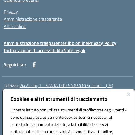
Privacy
Amministrazione trasparente
Albo online
Amministrazione trasparente
Albo online
Privacy Policy
Dichiarazione di accessibilità
Note legali
Seguici su:
Indirizzo:
Via Alento, 1 – SANTA TERESA 65010 Spoltore – (PE)
Centralino:
085 4961121
Email:
peee052003@istruzione.it
Posta elettronica certificata (PEC):
Cookies e altri strumenti di tracciamento
peee052003@pec.istruzione.it
Codice fiscale: 80006490686
Il nostro Istituto non utilizza strumenti di profilazione degli utenti -
Codice meccanografico:
peee052003
sono utilizzati esclusivamente cookies tecnici necessari al
Codice Indice delle Pubbliche Amministrazioni (IPA): istsc_peee052003
corretto funzionamento del sito, alla fruibilità dei servizi
Codice unico di fatturazione (CUF): UF01MF
istituzionali e alla sua accessibilità – sono utilizzati, inoltre,