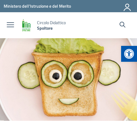
Vai ai contenuti
Vai al menu di navigazione
Vai al footer
Ministero dell'Istruzione e del Merito
Circolo Didattico
Spoltore
Apr