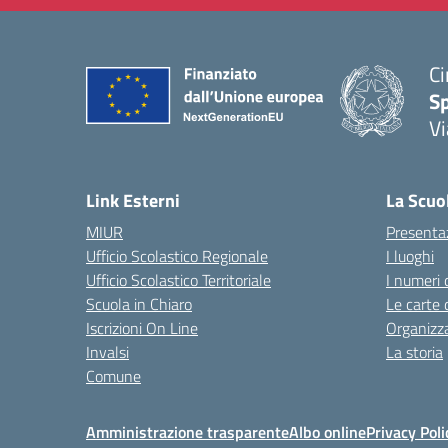
Ci
S
Vi
— 
Link Esterni
La Scuo
MIUR
Presenta
Ufficio Scolastico Regionale
I luoghi
Ufficio Scolastico Territoriale
I numeri 
Scuola in Chiaro
Le carte 
Iscrizioni On Line
Organizz
Invalsi
La storia
Comune
Amministrazione trasparente
Albo online
Privacy Poli