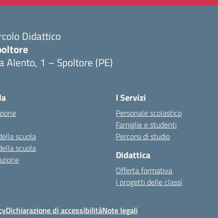
rcolo Didattico
poltore
a Alento, 1 – Spoltore (PE)
Visita la pagina iniziale della scuola
la
I Servizi
zione
Personale scolastico
Famiglie e studenti
della scuola
Percorsi di studio
della scuola
Didattica
azione
Offerta formativa
I progetti delle classi
cy
Dichiarazione di accessibilità
Note legali