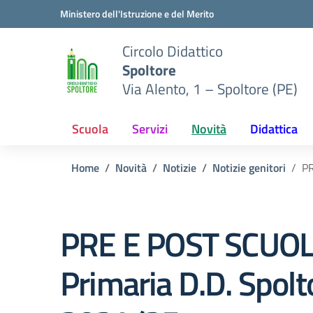
Vai ai contenuti
Vai al menu di navigazione
Vai al footer
Ministero dell'Istruzione e del Merito
Circolo Didattico
Spoltore
Via Alento, 1 – Spoltore (PE)
Scuola
Servizi
Novità
Didattica
Home
Novità
Notizie
Notizie genitori
PR
PRE E POST SCUO
Primaria D.D. Spolto