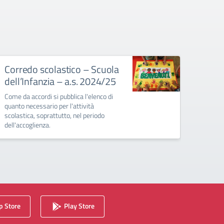
Corredo scolastico – Scuola
Incon
dell’Infanzia – a.s. 2024/25
class
202
Come da accordi si pubblica l'elenco di
quanto necessario per l'attività
Si pubb
scolastica, soprattutto, nel periodo
i genit
dell'accoglienza.
Circolo
 Store
Play Store