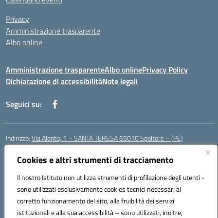
Privacy
Amministrazione trasparente
Albo online
Amministrazione trasparente
Albo online
Privacy Policy
Dichiarazione di accessibilità
Note legali
Seguici su:
Indirizzo:
Via Alento, 1 – SANTA TERESA 65010 Spoltore – (PE)
Centralino:
085 4961121
Email:
peee052003@istruzione.it
Posta elettronica certificata (PEC):
Cookies e altri strumenti di tracciamento
peee052003@pec.istruzione.it
Codice fiscale: 80006490686
Il nostro Istituto non utilizza strumenti di profilazione degli utenti -
Codice meccanografico:
peee052003
sono utilizzati esclusivamente cookies tecnici necessari al
Codice Indice delle Pubbliche Amministrazioni (IPA): istsc_peee052003
corretto funzionamento del sito, alla fruibilità dei servizi
Codice unico di fatturazione (CUF): UF01MF
istituzionali e alla sua accessibilità – sono utilizzati, inoltre,