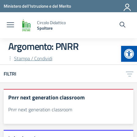
Vai ai contenuti
Vai al menu di navigazione
Vai al footer
Ministero dell'Istruzione e del Merito
Circolo Didattico
Spoltore
Argomento: PNRR
Apr
Stampa / Condividi
FILTRI
Pnrr next generation classroom
Pnrr next generation classroom