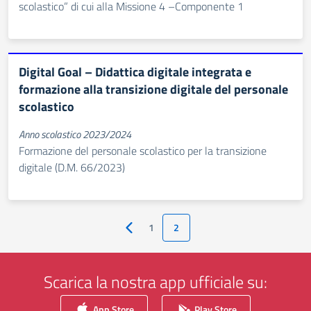
scolastico” di cui alla Missione 4 –Componente 1
Digital Goal – Didattica digitale integrata e
formazione alla transizione digitale del personale
scolastico
Anno scolastico 2023/2024
Formazione del personale scolastico per la transizione
digitale (D.M. 66/2023)
1
2
Pagina precedente
Scarica la nostra app ufficiale su:
App Store
Play Store