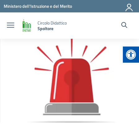
Vai ai contenuti
Vai al menu di navigazione
Vai al footer
Ministero dell'Istruzione e del Merito
Circolo Didattico
Spoltore
Apr