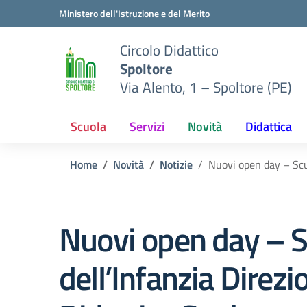
Vai ai contenuti
Vai al menu di navigazione
Vai al footer
Ministero dell'Istruzione e del Merito
Circolo Didattico
Spoltore
Via Alento, 1 – Spoltore (PE)
Scuola
Servizi
Novità
Didattica
Home
Novità
Notizie
Nuovi open day – Scuo
Nuovi open day – S
dell’Infanzia Direzi