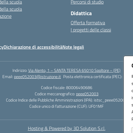
della scuola
Percorsi di studio
della scuola
Didattica
azione
Offerta formativa
I progetti delle classi
cy
Dichiarazione di accessibilità
Note legali
Indirizzo:
Via Alento, 1 – SANTA TERESA 65010 Spoltore – (PE)
Email:
peee052003@istruzione.it
Posta elettronica certificata (PEC):
peee0
Codice fiscale: 80006490686
Codice meccanografico:
peee052003
Codice Indice delle Pubbliche Amministrazioni (IPA): istsc_peee052003
Codice unico di fatturazione (CUF): UF01MF
Hosting & Powered by 3D Solution S.r.l.