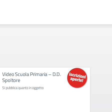
Video Scuola Primaria – D.D.
Vide
Spoltore
class
Prim
Si pubblica quanto in oggetto
Si pubb