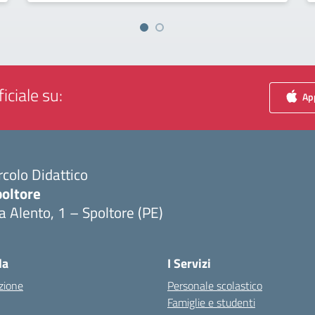
iciale su:
App
rcolo Didattico
poltore
a Alento, 1 – Spoltore (PE)
Visita la pagina iniziale della scuola
la
I Servizi
zione
Personale scolastico
Famiglie e studenti