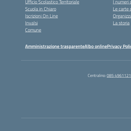
Ufficio Scolastico Territoriale
I numeri 
Scuola in Chiaro
Le carte 
Iscrizioni On Line
Organizz
Invalsi
La storia
Comune
Amministrazione trasparente
Albo online
Privacy Poli
Centralino:
085 4961121