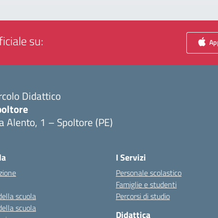
iciale su:
App
rcolo Didattico
poltore
a Alento, 1 – Spoltore (PE)
Visita la pagina iniziale della scuola
la
I Servizi
zione
Personale scolastico
Famiglie e studenti
della scuola
Percorsi di studio
della scuola
Didattica