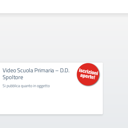
Video Scuola Primaria – D.D.
Nuov
Spoltore
Scuo
Dida
Si pubblica quanto in oggetto
Vista l
come d
2025 s
open da