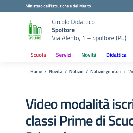
Vai ai contenuti
Vai al menu di navigazione
Vai al footer
Ministero dell'Istruzione e del Merito
Circolo Didattico
Spoltore
Via Alento, 1 – Spoltore (PE)
Scuola
Servizi
Novità
Didattica
Home
Novità
Notizie
Notizie genitori
Vi
Video modalità iscr
classi Prime di Scu