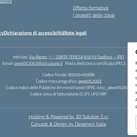
azione
Offerta formativa
I progetti delle classi
cy
Dichiarazione di accessibilità
Note legali
Indirizzo:
Via Alento, 1 – SANTA TERESA 65010 Spoltore – (PE)
Email:
peee052003@istruzione.it
Posta elettronica certificata (PEC):
peee0
Codice fiscale: 80006490686
Codice meccanografico:
peee052003
Codice Indice delle Pubbliche Amministrazioni (IPA): istsc_peee052003
Codice unico di fatturazione (CUF): UF01MF
Hosting & Powered by 3D Solution S.r.l.
Concept & Design by Designers Italia