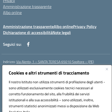
Privacy
Amministrazione trasparente
Albo online
Amministrazione trasparente
Albo online
Privacy Policy
Dichiarazione di accessibilità
Note legali
Seguici su:
Indirizzo:
Via Alento, 1 – SANTA TERESA 65010 Spoltore – (PE)
Centralino:
085 4961121
Email:
peee052003@istruzione.it
Posta elettronica certificata (PEC):
Cookies e altri strumenti di tracciamento
peee052003@pec.istruzione.it
Codice fiscale: 80006490686
Il nostro Istituto non utilizza strumenti di profilazione degli utenti -
Codice meccanografico:
peee052003
sono utilizzati esclusivamente cookies tecnici necessari al
Codice Indice delle Pubbliche Amministrazioni (IPA): istsc_peee052003
corretto funzionamento del sito, alla fruibilità dei servizi
Codice unico di fatturazione (CUF): UF01MF
istituzionali e alla sua accessibilità – sono utilizzati, inoltre,
strumenti statistici anonimizzati messi a disposizione da Web
Analytics Italia.