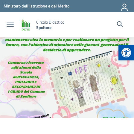
Vai ai contenuti
Vai al menu di navigazione
Vai al footer
Ministero dell'Istruzione e del Merito
Circolo Didattico
Spoltore
Apr