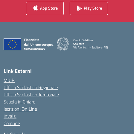
App Store
Play Store
Circolo Didattico
Spoltore
Via Alento, 1 – Spoltore (PE)
— Visita la pagina iniziale della scuola
Link Esterni
MIUR
Ufficio Scolastico Regionale
Ufficio Scolastico Territoriale
Scuola in Chiaro
Iscrizioni On Line
Invalsi
Comune