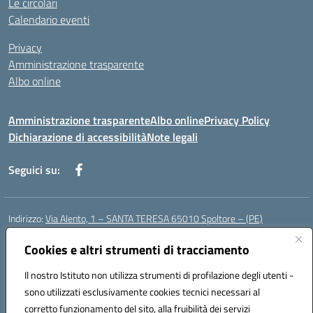
Le circolari
Calendario eventi
Privacy
Amministrazione trasparente
Albo online
Amministrazione trasparente
Albo online
Privacy Policy
Dichiarazione di accessibilità
Note legali
Seguici su:
Indirizzo:
Via Alento, 1 – SANTA TERESA 65010 Spoltore – (PE)
Centralino:
085 4961121
Email:
peee052003@istruzione.it
Cookies e altri strumenti di tracciamento
Posta elettronica certificata (PEC):
peee052003@pec.istruzione.it
Codice fiscale: 80006490686
Il nostro Istituto non utilizza strumenti di profilazione degli utenti -
Codice meccanografico:
peee052003
sono utilizzati esclusivamente cookies tecnici necessari al
Codice Indice delle Pubbliche Amministrazioni (IPA): istsc_peee052003
corretto funzionamento del sito, alla fruibilità dei servizi