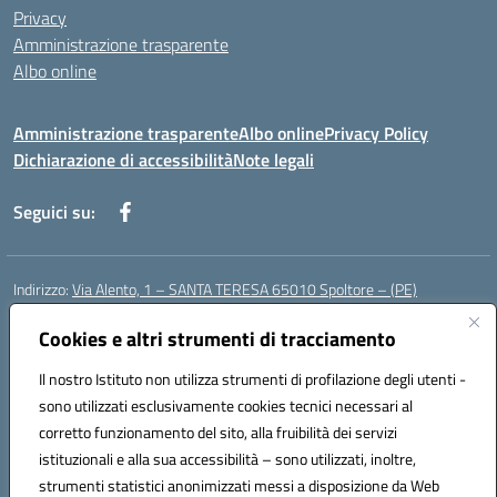
Privacy
Amministrazione trasparente
Albo online
Amministrazione trasparente
Albo online
Privacy Policy
Dichiarazione di accessibilità
Note legali
Seguici su:
Indirizzo:
Via Alento, 1 – SANTA TERESA 65010 Spoltore – (PE)
Centralino:
085 4961121
Email:
peee052003@istruzione.it
Cookies e altri strumenti di tracciamento
Posta elettronica certificata (PEC):
peee052003@pec.istruzione.it
Codice fiscale: 80006490686
Il nostro Istituto non utilizza strumenti di profilazione degli utenti -
Codice meccanografico:
peee052003
sono utilizzati esclusivamente cookies tecnici necessari al
Codice Indice delle Pubbliche Amministrazioni (IPA): istsc_peee052003
corretto funzionamento del sito, alla fruibilità dei servizi
Codice unico di fatturazione (CUF): UF01MF
istituzionali e alla sua accessibilità – sono utilizzati, inoltre,
strumenti statistici anonimizzati messi a disposizione da Web