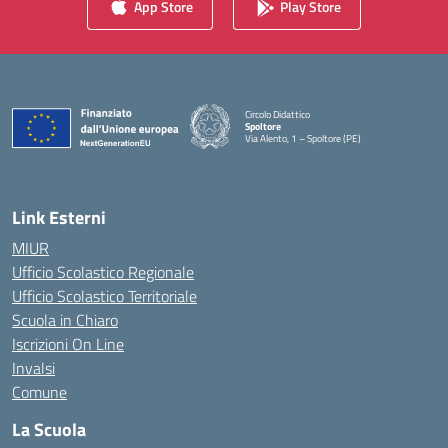
App Store
Play Store
Circolo Didattico
Spoltore
Via Alento, 1 – Spoltore (PE)
— Visita la pagina iniziale della scuola
Link Esterni
MIUR
Ufficio Scolastico Regionale
Ufficio Scolastico Territoriale
Scuola in Chiaro
Iscrizioni On Line
Invalsi
Comune
La Scuola