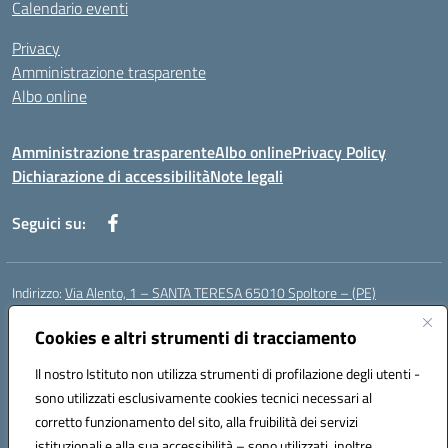
Calendario eventi
Privacy
Amministrazione trasparente
Albo online
Amministrazione trasparente
Albo online
Privacy Policy
Dichiarazione di accessibilità
Note legali
Seguici su:
Indirizzo:
Via Alento, 1 – SANTA TERESA 65010 Spoltore – (PE)
Centralino:
085 4961121
Email:
peee052003@istruzione.it
Posta elettronica certificata (PEC):
Cookies e altri strumenti di tracciamento
peee052003@pec.istruzione.it
Codice fiscale: 80006490686
Il nostro Istituto non utilizza strumenti di profilazione degli utenti -
Codice meccanografico:
peee052003
sono utilizzati esclusivamente cookies tecnici necessari al
Codice Indice delle Pubbliche Amministrazioni (IPA): istsc_peee052003
corretto funzionamento del sito, alla fruibilità dei servizi
Codice unico di fatturazione (CUF): UF01MF
istituzionali e alla sua accessibilità – sono utilizzati, inoltre,