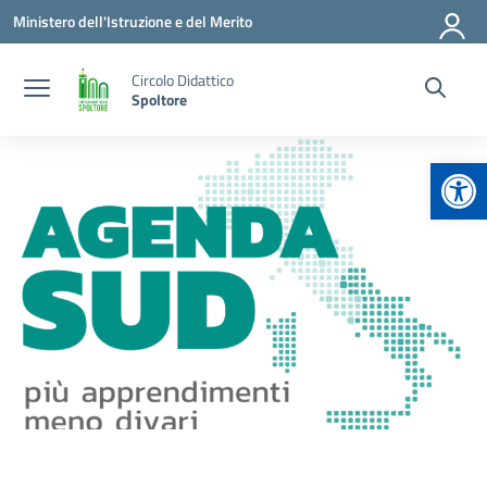
Vai ai contenuti
Vai al menu di navigazione
Vai al footer
Ministero dell'Istruzione e del Merito
Circolo Didattico
Spoltore
Apr