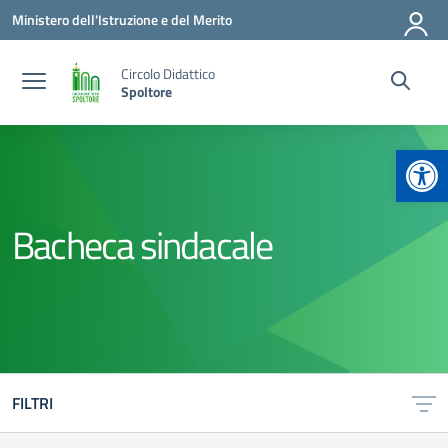
Vai ai contenuti
Vai al menu di navigazione
Vai al footer
Ministero dell'Istruzione e del Merito
Circolo Didattico
Spoltore
Apr
Bacheca sindacale
FILTRI