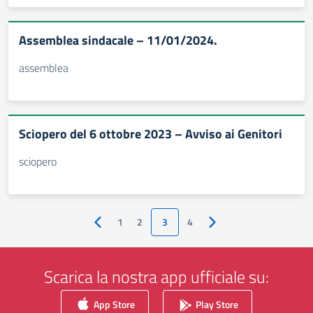
Assemblea sindacale – 11/01/2024.
assemblea
Sciopero del 6 ottobre 2023 – Avviso ai Genitori
sciopero
1
2
3
4
Pagina precedente
Pagina successiva
Scarica la nostra app ufficiale su:
App Store
Play Store