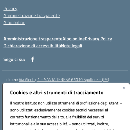
Privacy
Amministrazione trasparente
Albo online
Amministrazione trasparente
Albo online
Privacy Policy
Dichiarazione di accessibilità
Note legali
Seguici su:
Indirizzo:
Via Alento, 1 – SANTA TERESA 65010 Spoltore – (PE)
Centralino:
085 4961121
Email:
peee052003@istruzione.it
Posta elettronica certificata (PEC):
Cookies e altri strumenti di tracciamento
peee052003@pec.istruzione.it
Codice fiscale: 80006490686
Il nostro Istituto non utilizza strumenti di profilazione degli utenti -
Codice meccanografico:
peee052003
sono utilizzati esclusivamente cookies tecnici necessari al
Codice Indice delle Pubbliche Amministrazioni (IPA): istsc_peee052003
corretto funzionamento del sito, alla fruibilità dei servizi
Codice unico di fatturazione (CUF): UF01MF
istituzionali e alla sua accessibilità – sono utilizzati, inoltre,